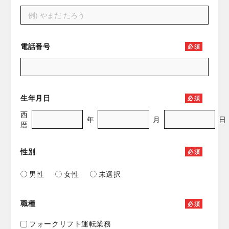
電話番号
必
須
生年月日
必
須
西
年
月
日
暦
性別
必
須
男性
女性
未選択
職種
必
須
フォークリフト運転業務