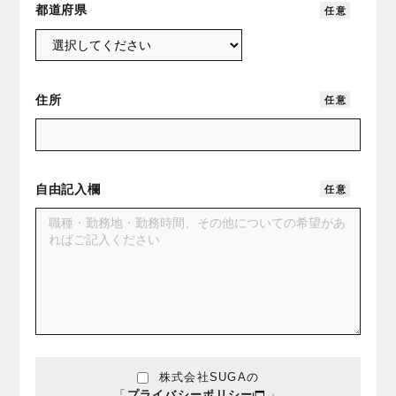
都道府県
任
意
住所
任
意
自由記入欄
任
意
株式会社SUGA
の
「
プライバシーポリシー
」